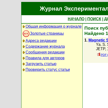
Журнал Экспериментал
НАЧАЛО
|
ПОИСК
|
Д
Общая информация о журнале
Поиск пуб
Найдено 
Золотые страницы
1.
Magnetic S
Адреса редакции
Ya. S. 
Содержание журнала
JETP, 
Сообщения редакции
PDF 
Правила для авторов
Загрузить статью
Проверить статус статьи