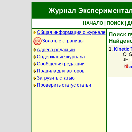
Журнал Экспериментал
НАЧАЛО
|
ПОИСК
|
Д
Общая информация о журнале
Поиск п
Найдено
Золотые страницы
1.
Kinetic 
Адреса редакции
O. 
Содержание журнала
JETP
Сообщения редакции
P
Правила для авторов
Загрузить статью
Проверить статус статьи