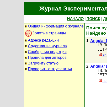
Журнал Экспериментал
НАЧАЛО
|
ПОИСК
|
Д
Общая информация о журнале
Поиск пу
Найдено
Золотые страницы
Адреса редакции
1.
Angular D
I.B. 
Содержание журнала
JETP,
Сообщения редакции
PDF
Правила для авторов
Загрузить статью
2.
Angular D
Проверить статус статьи
I.B. 
JETP,
PDF