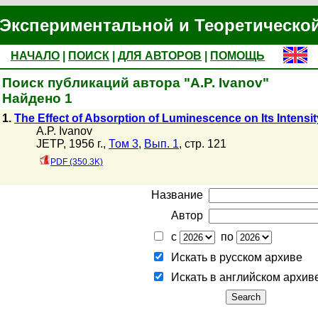
Экспериментальной и Теоретическо
НАЧАЛО
|
ПОИСК
|
ДЛЯ АВТОРОВ
|
ПОМОЩЬ
Поиск публикаций автора "A.P. Ivanov"
Найдено 1
1.
The Effect of Absorption of Luminescence on Its Intens
A.P. Ivanov
JETP, 1956 г.,
Том 3
,
Вып. 1
, стр. 121
PDF (350.3K)
Название
Автор
с
по
Искать в русском архиве
Искать в английском архив