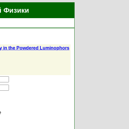
й Физики
ity in the Powdered Luminophors
е