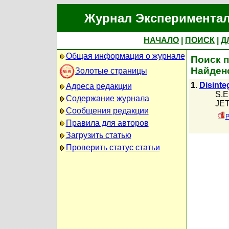
Журнал Экспериментал
НАЧАЛО
|
ПОИСК
|
Д
Общая информация о журнале
Поиск п
Найден
Золотые страницы
1.
Disinte
Адреса редакции
S.E
Содержание журнала
JET
Сообщения редакции
P
Правила для авторов
Загрузить статью
Проверить статус статьи