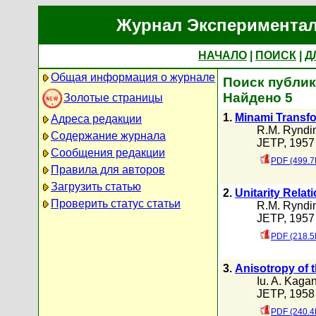
Журнал Экспериментал
НАЧАЛО
|
ПОИСК
|
Д
Общая информация о журнале
Поиск публика
Найдено 5
Золотые страницы
1.
Minami Transfo
Адреса редакции
R.M. Ryndi
Содержание журнала
JETP, 1957 
Сообщения редакции
PDF (499.7
Правила для авторов
Загрузить статью
2.
Unitarity Relati
Проверить статус статьи
R.M. Ryndi
JETP, 1957 
PDF (218.5
3.
Anisotropy of 
Iu. A. Kaga
JETP, 1958 
PDF (240.4