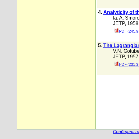
4.
Analyticity of 
Ia. A. Smoro
JETP, 1958 
PDF (245.9
5.
The Lagrangian
V.N. Golub
JETP, 1957 
PDF (231.3
Сообщить о