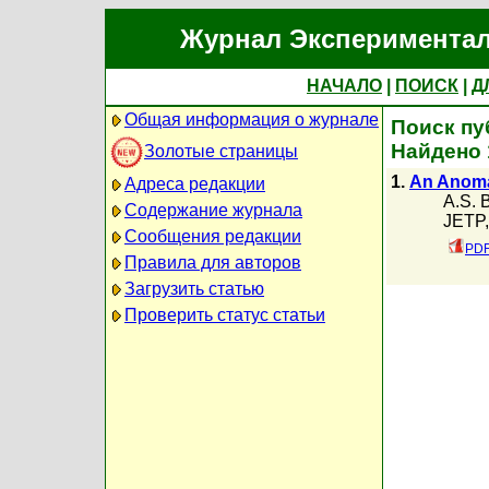
Журнал Экспериментал
НАЧАЛО
|
ПОИСК
|
Д
Общая информация о журнале
Поиск пу
Найдено 
Золотые страницы
1.
An Anoma
Адреса редакции
A.S. 
Содержание журнала
JETP,
Сообщения редакции
PDF
Правила для авторов
Загрузить статью
Проверить статус статьи