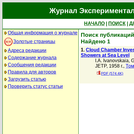
Журнал Экспериментал
НАЧАЛО
|
ПОИСК
|
Д
Общая информация о журнале
Поиск публикаций 
Найдено 1
Золотые страницы
1.
Cloud Chamber Invest
Адреса редакции
Showers at Sea Level
Содержание журнала
I.A. Ivanovskaia
,
G
Сообщения редакции
JETP, 1958 г.,
Том
Правила для авторов
PDF (574.4K)
Загрузить статью
Проверить статус статьи