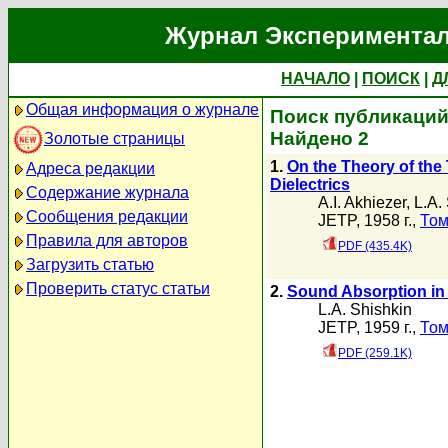
Журнал Экспериментал
НАЧАЛО
|
ПОИСК
|
Д
Общая информация о журнале
Поиск публикаций 
Найдено 2
Золотые страницы
1.
On the Theory of the
Адреса редакции
Dielectrics
Содержание журнала
A.I. Akhiezer
,
L.A.
Сообщения редакции
JETP, 1958 г.,
Том
Правила для авторов
PDF (435.4K)
Загрузить статью
Проверить статус статьи
2.
Sound Absorption in 
L.A. Shishkin
JETP, 1959 г.,
Том
PDF (259.1K)