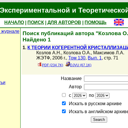
Экспериментальной и Теоретическо
НАЧАЛО
|
ПОИСК
|
ДЛЯ АВТОРОВ
|
ПОМОЩЬ
 журнале
Поиск публикаций автора "Козлова О.
Найдено 1
1.
К ТЕОРИИ КОГЕРЕНТНОЙ КРИСТАЛЛИЗАЦ
Козлов А.Н.
,
Козлова О.А.
,
Максимов Л.А.
ЖЭТФ, 2006 г.,
Том 130
,
Вып. 1
, стр. 71
PDF (234.7K)
DJVU (67.1K)
Название
тьи
Автор
с
по
Искать в русском архиве
Искать в английском архив