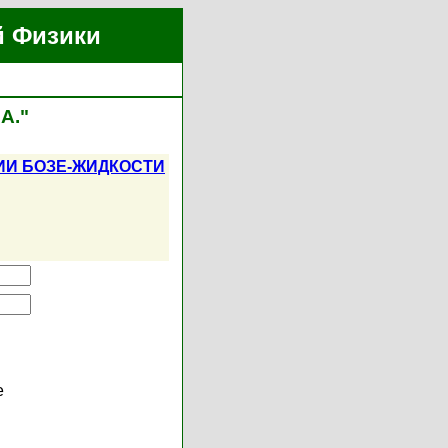
й Физики
А."
ИИ БОЗЕ-ЖИДКОСТИ
е