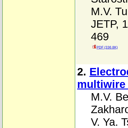
M.V. Tu
JETP, 1
469
PDF (336.8K)
2.
Electro
multiwire 
M.V. Be
Zakhar
V. Ya. T