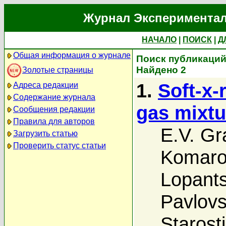
Журнал Экспериментал
НАЧАЛО
|
ПОИСК
|
Д
Общая информация о журнале
Поиск публикаций 
Найдено 2
Золотые страницы
1.
Soft-x-
Адреса редакции
Содержание журнала
gas mixtu
Сообщения редакции
Правила для авторов
E.V. Gr
Загрузить статью
Проверить статус статьи
Komaro
Lopant
Pavlovs
Starost