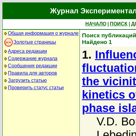
Журнал Экспериментал
НАЧАЛО
|
ПОИСК
|
Д
Общая информация о журнале
Поиск публикаций 
Найдено 1
Золотые страницы
1.
Influen
Адреса редакции
Содержание журнала
fluctuatio
Сообщения редакции
Правила для авторов
the vicini
Загрузить статью
Проверить статус статьи
kinetics 
phase isl
V.D. B
Lebedin