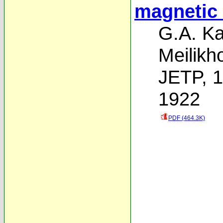
magnetic 
G.A. Ka
Meilikh
JETP, 1
1922
PDF (464.3K)