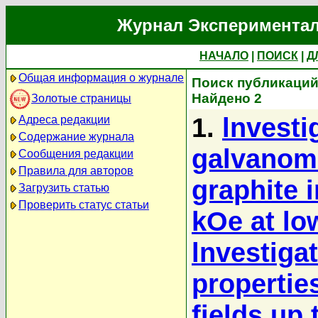
Журнал Экспериментал
НАЧАЛО
|
ПОИСК
|
Д
Общая информация о журнале
Поиск публикаций 
Найдено 2
Золотые страницы
1.
lnvesti
Адреса редакции
Содержание журнала
galvanoma
Сообщения редакции
Правила для авторов
graphite 
Загрузить статью
Проверить статус статьи
kOe at lo
lnvestiga
propertie
fields up