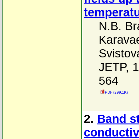
temperat
N.B. Br
Karava
Svistov
JETP, 1
564
PDF (299.1K)
2.
Band st
conductivi