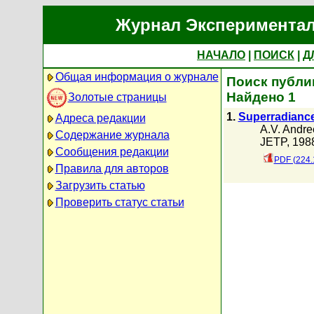
Журнал Экспериментал
НАЧАЛО
|
ПОИСК
|
Д
Общая информация о журнале
Поиск публик
Найдено 1
Золотые страницы
1.
Superradiance,
Адреса редакции
A.V. Andre
Содержание журнала
JETP, 1988
Сообщения редакции
PDF (224.
Правила для авторов
Загрузить статью
Проверить статус статьи