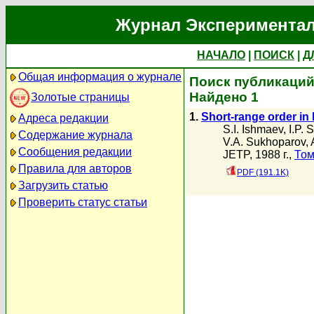
Журнал Экспериментал
НАЧАЛО
|
ПОИСК
|
Д
Общая информация о журнале
Поиск публикаций 
Найдено 1
Золотые страницы
1.
Short-range order in
Адреса редакции
S.I. Ishmaev
,
I.P. 
Содержание журнала
V.A. Sukhoparov
,
Сообщения редакции
JETP, 1988 г.,
Том
Правила для авторов
PDF (191.1K)
Загрузить статью
Проверить статус статьи