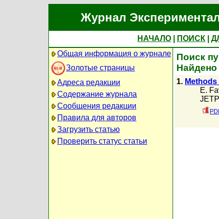
Журнал Экспериментал
НАЧАЛО
|
ПОИСК
|
Д
Общая информация о журнале
Поиск пу
Найдено
Золотые страницы
1.
Methods 
Адреса редакции
E. Fa
Содержание журнала
JETP,
Сообщения редакции
PD
Правила для авторов
Загрузить статью
Проверить статус статьи