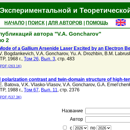
Экспериментальной и Теоретическо
НАЧАЛО
|
ПОИСК
|
ДЛЯ АВТОРОВ
|
ПОМОЩЬ
публикаций автора "V.A. Goncharov"
о 2
Mode of a Gallium Arsenide Laser Excited by an Electron 
V. Bogdankevich
,
V.A. Goncharov
,
Yu. A. Drozhbin
,
B.M. Labrus
TP, 1968 г.,
Том 26
,
Вып. 3
, стр. 483
PDF (263.1K)
l polarization contrast and twin-domain structure of high-t
E. Batova
,
V.K. Vlasko-Vlasov
,
V.A. Goncharov
,
G.A. Emel'chen
TP, 1988 г.,
Том 67
,
Вып. 11
, стр. 2376
PDF (537.3K)
Название
Автор
с
по