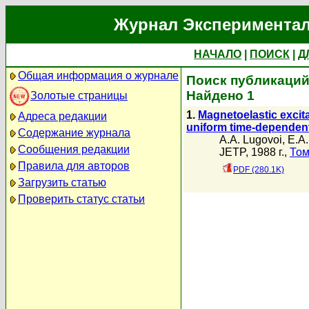
Журнал Экспериментал
НАЧАЛО
|
ПОИСК
|
Д
Общая информация о журнале
Поиск публикаций 
Найдено 1
Золотые страницы
1.
Magnetoelastic excit
Адреса редакции
uniform time-dependent
Содержание журнала
A.A. Lugovoi
,
E.A.
Сообщения редакции
JETP, 1988 г.,
Том
Правила для авторов
PDF (280.1K)
Загрузить статью
Проверить статус статьи