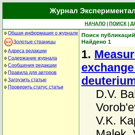
Журнал Экспериментал
НАЧАЛО
|
ПОИСК
|
Д
Общая информация о журнале
Поиск публикаций 
Найдено 1
Золотые страницы
1.
Measure
Адреса редакции
Содержание журнала
exchange
Сообщения редакции
Правила для авторов
deuterium
Загрузить статью
Проверить статус статьи
D.V. Ba
Vorob'e
V.K. K
Malek
,