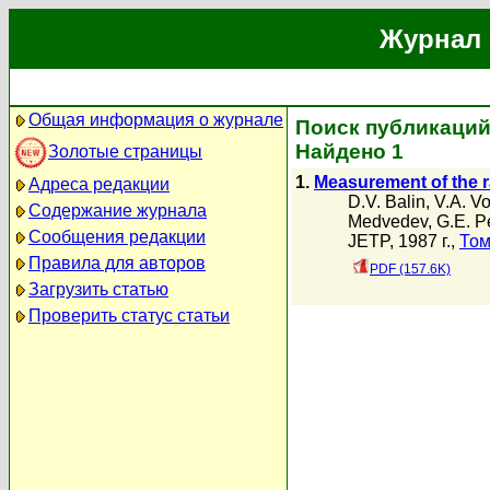
Журнал 
Общая информация о журнале
Поиск публикаций 
Найдено 1
Золотые страницы
1.
Measurement of the r
Адреса редакции
D.V. Balin
,
V.A. V
Содержание журнала
Medvedev
,
G.E. P
Сообщения редакции
JETP, 1987 г.,
Том
Правила для авторов
PDF (157.6K)
Загрузить статью
Проверить статус статьи