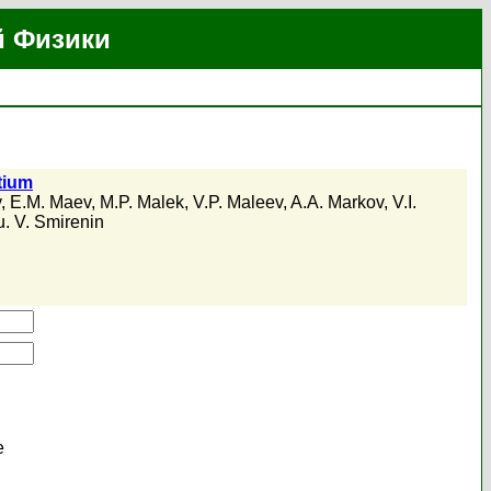
й Физики
tium
v
,
E.M. Maev
,
M.P. Malek
,
V.P. Maleev
,
A.A. Markov
,
V.I.
u. V. Smirenin
е