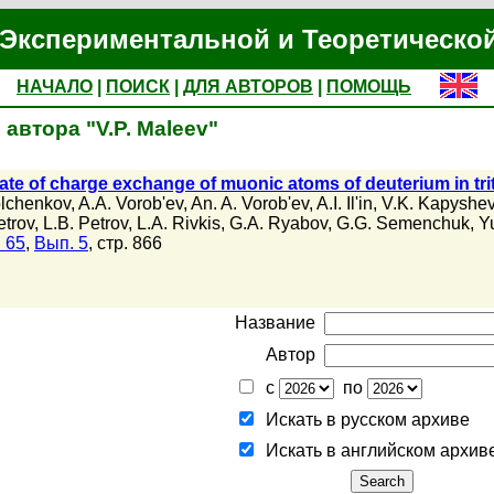
Экспериментальной и Теоретическо
НАЧАЛО
|
ПОИСК
|
ДЛЯ АВТОРОВ
|
ПОМОЩЬ
автора "V.P. Maleev"
ate of charge exchange of muonic atoms of deuterium in tri
olchenkov
,
A.A. Vorob'ev
,
An. A. Vorob'ev
,
A.I. Il'in
,
V.K. Kapyshe
etrov
,
L.B. Petrov
,
L.A. Rivkis
,
G.A. Ryabov
,
G.G. Semenchuk
,
Y
 65
,
Вып. 5
, стр. 866
Название
Автор
с
по
Искать в русском архиве
Искать в английском архив