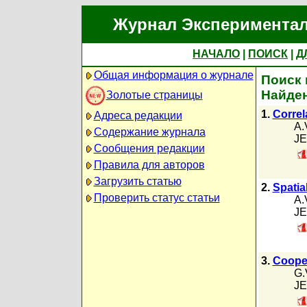
Журнал Экспериментал
НАЧАЛО
|
ПОИСК
|
Д
Общая информация о журнале
Поиск 
Найден
Золотые страницы
1.
Correl
Адреса редакции
A.
Содержание журнала
JE
Сообщения редакции
Правила для авторов
Загрузить статью
2.
Spatia
Проверить статус статьи
A.
JE
3.
Cooper
G.
JE