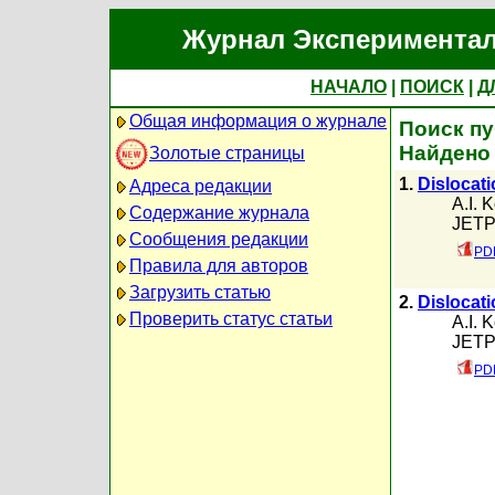
Журнал Экспериментал
НАЧАЛО
|
ПОИСК
|
Д
Общая информация о журнале
Поиск пу
Найдено
Золотые страницы
1.
Dislocat
Адреса редакции
A.I. 
Содержание журнала
JETP,
Сообщения редакции
PDF
Правила для авторов
Загрузить статью
2.
Dislocat
Проверить статус статьи
A.I. 
JETP,
PD