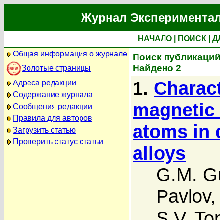
Журнал Экспериментал
НАЧАЛО
|
ПОИСК
|
Д
Общая информация о журнале
Поиск публикаций 
Найдено 2
Золотые страницы
1.
Charact
Адреса редакции
Содержание журнала
magnetic 
Сообщения редакции
Правила для авторов
atoms in 
Загрузить статью
Проверить статус статьи
alloys
G.M. G
Pavlov
S.V. To