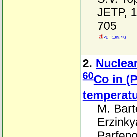
JETP, 1
705
PDF (189.7K)
2.
Nuclear
60
Co in (
temperat
M. Bart
Erzinky
Parfen