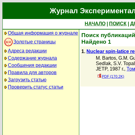
Журнал Экспериментал
НАЧАЛО
|
ПОИСК
|
Д
Общая информация о журнале
Поиск публикаций 
Найдено 1
Золотые страницы
Адреса редакции
1.
Nuclear spin-latice r
M. Bartos
,
G.M. Gu
Содержание журнала
Sedlak
,
S.V. Topa
Сообщения редакции
JETP, 1987 г.,
Том
Правила для авторов
PDF (170.2K)
Загрузить статью
Проверить статус статьи