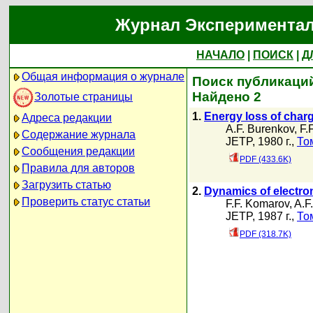
Журнал Экспериментал
НАЧАЛО
|
ПОИСК
|
Д
Общая информация о журнале
Поиск публикаций
Найдено 2
Золотые страницы
1.
Energy loss of charg
Адреса редакции
A.F. Burenkov
,
F.
Содержание журнала
JETP, 1980 г.,
То
Сообщения редакции
PDF (433.6K)
Правила для авторов
Загрузить статью
2.
Dynamics of electron
Проверить статус статьи
F.F. Komarov
,
A.F
JETP, 1987 г.,
То
PDF (318.7K)