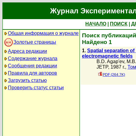
Журнал Экспериментал
НАЧАЛО
|
ПОИСК
|
Д
Общая информация о журнале
Поиск публикаций 
Найдено 1
Золотые страницы
1.
Spatial separation o
Адреса редакции
electromagnetic fields
Содержание журнала
B.D. Agap'ev
,
M.B.
Сообщения редакции
JETP, 1987 г.,
Том
Правила для авторов
PDF (264.7K)
Загрузить статью
Проверить статус статьи