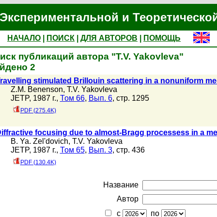
Экспериментальной и Теоретическо
НАЧАЛО
|
ПОИСК
|
ДЛЯ АВТОРОВ
|
ПОМОЩЬ
иск публикаций автора "T.V. Yakovleva"
йдено 2
ravelling stimulated Brillouin scattering in a nonuniform 
Z.M. Benenson
,
T.V. Yakovleva
JETP, 1987 г.,
Том 66
,
Вып. 6
, стр. 1295
PDF (275.4K)
iffractive focusing due to almost-Bragg processess in a m
B. Ya. Zel'dovich
,
T.V. Yakovleva
JETP, 1987 г.,
Том 65
,
Вып. 3
, стр. 436
PDF (130.4K)
Название
Автор
с
по