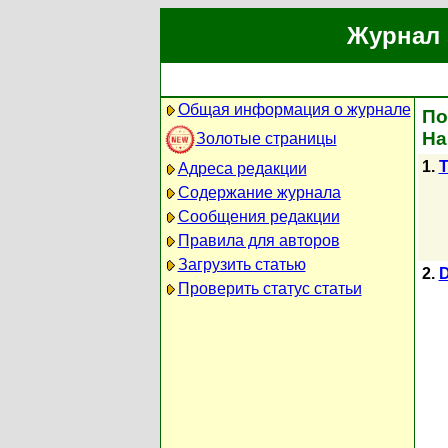
Журнал 
Общая информация о журнале
По
На
Золотые страницы
1.
T
Адреса редакции
Содержание журнала
Сообщения редакции
Правила для авторов
Загрузить статью
2.
D
Проверить статус статьи