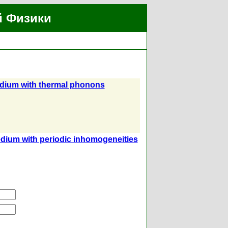
й Физики
medium with thermal phonons
edium with periodic inhomogeneities