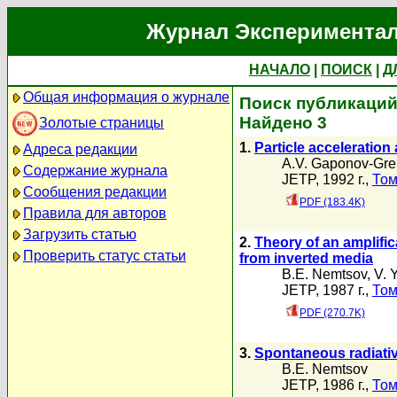
Журнал Экспериментал
НАЧАЛО
|
ПОИСК
|
Д
Общая информация о журнале
Поиск публикаций
Найдено 3
Золотые страницы
1.
Particle acceleration 
Адреса редакции
A.V. Gaponov-Gre
Содержание журнала
JETP, 1992 г.,
Том
Сообщения редакции
PDF (183.4K)
Правила для авторов
Загрузить статью
2.
Theory of an amplifica
Проверить статус статьи
from inverted media
B.E. Nemtsov
,
V. 
JETP, 1987 г.,
Том
PDF (270.7K)
3.
Spontaneous radiati
B.E. Nemtsov
JETP, 1986 г.,
Том