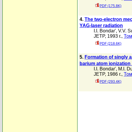
PDF (175.8K)
4.
The two-electron me
YAG-laser radiation
I.I. Bondar'
,
V.V. S
JETP, 1993 г.,
Том
PDF (218.6K)
5.
Formation of singly 
barium atom ionization
I.I. Bondar'
,
M.I. D
JETP, 1986 г.,
Том
PDF (293.4K)