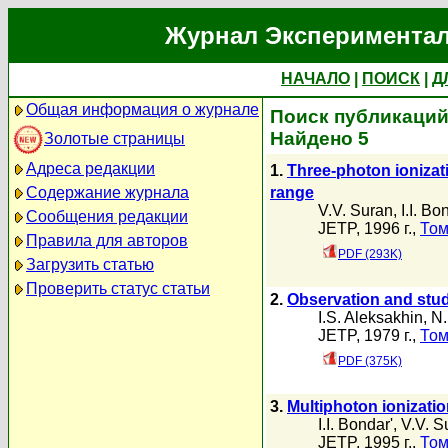
Журнал Экспериментал
НАЧАЛО
|
ПОИСК
|
Д
Общая информация о журнале
Поиск публикаций 
Найдено 5
Золотые страницы
Адреса редакции
1.
Three-photon ionizat
range
Содержание журнала
V.V. Suran
,
I.I. Bo
Сообщения редакции
JETP, 1996 г.,
Том
Правила для авторов
PDF (293K)
Загрузить статью
Проверить статус статьи
2.
Observation and stud
I.S. Aleksakhin
,
N.
JETP, 1979 г.,
Том
PDF (375K)
3.
Multiphoton ionization
I.I. Bondar'
,
V.V. S
JETP, 1995 г.,
Том