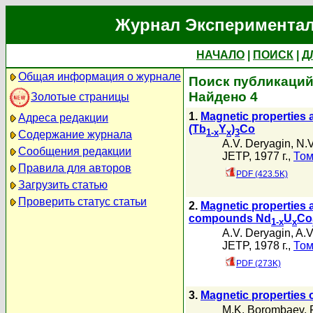
Журнал Экспериментал
НАЧАЛО
|
ПОИСК
|
Д
Общая информация о журнале
Поиск публикаций 
Найдено 4
Золотые страницы
1.
Magnetic properties 
Адреса редакции
(Tb
Y
)
Co
1-x
x
3
Содержание журнала
A.V. Deryagin
,
N.V
Сообщения редакции
JETP, 1977 г.,
Том
Правила для авторов
PDF (423.5K)
Загрузить статью
Проверить статус статьи
2.
Magnetic properties a
compounds Nd
U
Co
1-x
x
A.V. Deryagin
,
A.V
JETP, 1978 г.,
Том
PDF (273K)
3.
Magnetic properties 
M.K. Borombaev
,