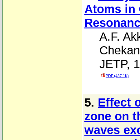
Atoms in 
Resonanc
A.F. A
Chekan
JETP, 1
PDF (487.1K)
5.
Effect 
zone on t
waves exci