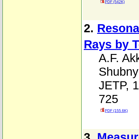
PDF (542K)
2.
Resona
Rays by T
A.F. A
Shubny
JETP, 1
725
PDF (155.6K)
3.
Measure