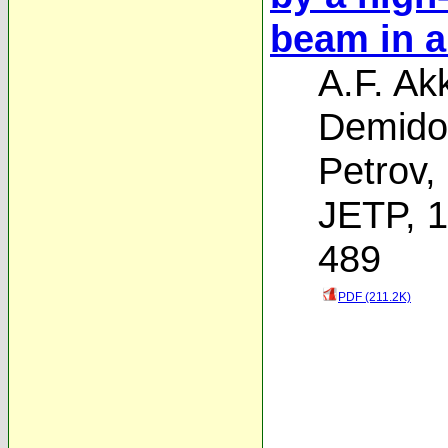
beam in a
A.F. A
Demido
Petrov
,
JETP, 1
489
PDF (211.2K)