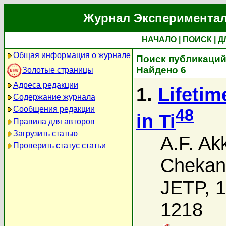
Журнал Экспериментал
НАЧАЛО
|
ПОИСК
|
Д
Общая информация о журнале
Поиск публикаций 
Найдено 6
Золотые страницы
Адреса редакции
1.
Lifetim
Содержание журнала
Сообщения редакции
48
in Ti
Правила для авторов
Загрузить статью
A.F. A
Проверить статус статьи
Chekan
JETP, 1
1218