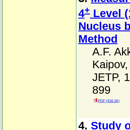
+
4
Level (
Nucleus b
Method
A.F. A
Kaipov
JETP, 1
899
PDF (438.2K)
4.
Study 