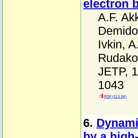
electron 
A.F. A
Demido
Ivkin
,
A
Rudako
JETP, 1
1043
PDF (113.5K)
6.
Dynami
by a high-