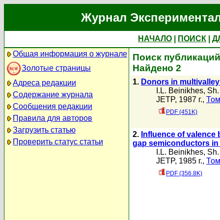
Журнал Экспериментал
НАЧАЛО
|
ПОИСК
|
Д
Общая информация о журнале
Поиск публикаций 
Найдено 2
Золотые страницы
1.
Donors in multivalley
Адреса редакции
I.L. Beinikhes
,
Sh.
Содержание журнала
JETP, 1987 г.,
Том
Сообщения редакции
PDF (451K)
Правила для авторов
Загрузить статью
2.
Influence of valence
Проверить статус статьи
gap semiconductors in t
I.L. Beinikhes
,
Sh.
JETP, 1985 г.,
Том
PDF (356.8K)