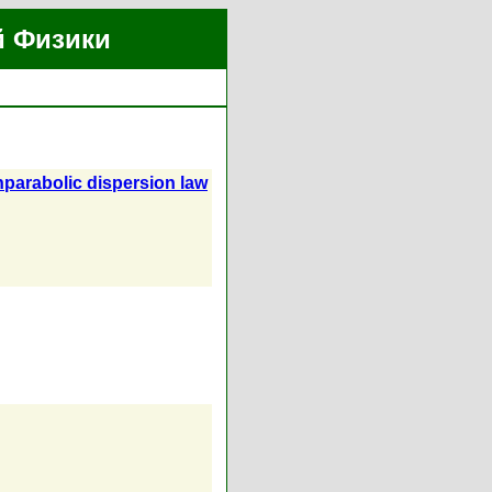
й Физики
nparabolic dispersion law