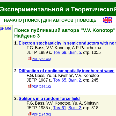
Экспериментальной и Теоретическо
НАЧАЛО
|
ПОИСК
|
ДЛЯ АВТОРОВ
|
ПОМОЩЬ
рнале
Поиск публикаций автора "V.V. Konotop"
Найдено 3
1.
Electron stochasticity in semiconductors with no
F.G. Bass
,
V.V. Konotop
,
A.P. Panchekha
JETP, 1989 г.,
Том 69
,
Вып. 5
, стр. 1055
PDF (263.4K)
2.
Diffraction of nonlinear spatially incoherent wave
F.G. Bass
,
Yu. S. Kivshar'
,
V.V. Konotop
JETP, 1987 г.,
Том 65
,
Вып. 2
, стр. 245
PDF (276.1K)
3.
Solitons in a random force field
F.G. Bass
,
V.V. Konotop
,
Yu. A. Sinitsyn
JETP, 1985 г.,
Том 61
,
Вып. 2
, стр. 318
PDF (194.3K)