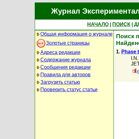
Журнал Экспериментал
НАЧАЛО
|
ПОИСК
|
Д
Общая информация о журнале
Поиск п
Найден
Золотые страницы
1.
Phase t
Адреса редакции
I.N
Содержание журнала
JET
Сообщения редакции
Правила для авторов
Загрузить статью
Проверить статус статьи