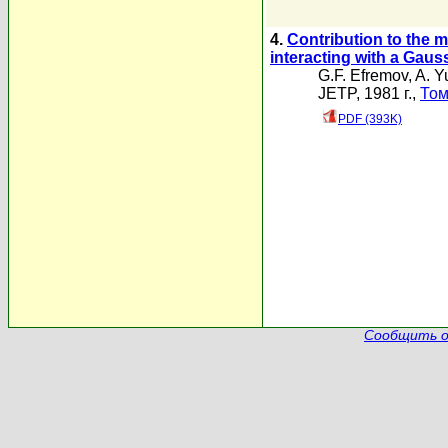
4.
Contribution to the m
interacting with a Gaus
G.F. Efremov
,
A. Y
JETP, 1981 г.,
Том
PDF (393K)
Сообщить о