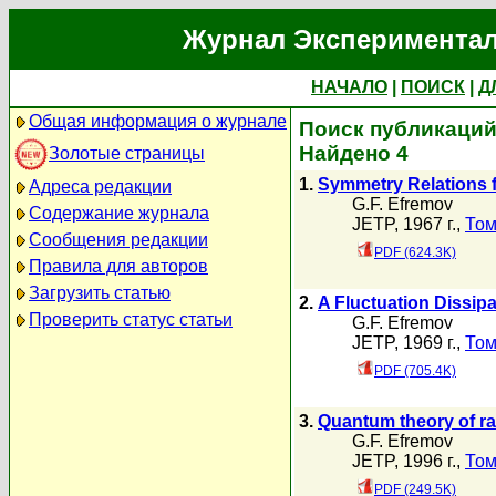
Журнал Экспериментал
НАЧАЛО
|
ПОИСК
|
Д
Общая информация о журнале
Поиск публикаций 
Найдено 4
Золотые страницы
1.
Symmetry Relations f
Адреса редакции
G.F. Efremov
Содержание журнала
JETP, 1967 г.,
Том
Сообщения редакции
PDF (624.3K)
Правила для авторов
Загрузить статью
2.
A Fluctuation Dissip
Проверить статус статьи
G.F. Efremov
JETP, 1969 г.,
Том
PDF (705.4K)
3.
Quantum theory of rad
G.F. Efremov
JETP, 1996 г.,
Том
PDF (249.5K)