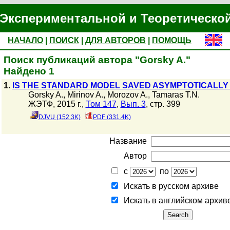
Экспериментальной и Теоретическо
НАЧАЛО
|
ПОИСК
|
ДЛЯ АВТОРОВ
|
ПОМОЩЬ
Поиск публикаций автора "Gorsky A."
Найдено 1
1.
IS THE STANDARD MODEL SAVED ASYMPTOTICALL
Gorsky A.
,
Mirinov A.
,
Morozov A.
,
Tamaras T.N.
ЖЭТФ, 2015 г.,
Том 147
,
Вып. 3
, стр. 399
DJVU (152.3K)
PDF (331.4K)
Название
Автор
с
по
Искать в русском архиве
Искать в английском архив