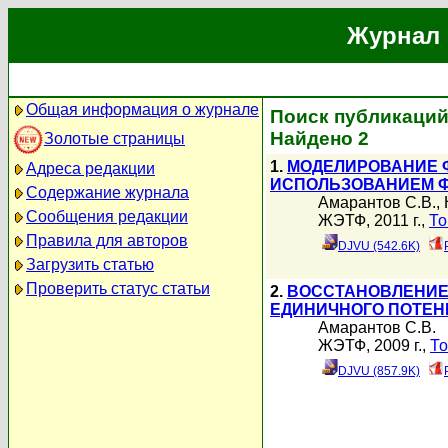
Журнал 
Общая информация о журнале
Поиск публикаций
Найдено 2
Золотые страницы
1.
МОДЕЛИРОВАНИЕ 
Адреса редакции
ИСПОЛЬЗОВАНИЕМ 
Содержание журнала
Амарантов С.В.
,
Сообщения редакции
ЖЭТФ, 2011 г.,
То
Правила для авторов
DJVU (542.6K)
Загрузить статью
Проверить статус статьи
2.
ВОССТАНОВЛЕНИЕ
ЕДИНИЧНОГО ПОТЕН
Амарантов С.В.
ЖЭТФ, 2009 г.,
То
DJVU (857.9K)