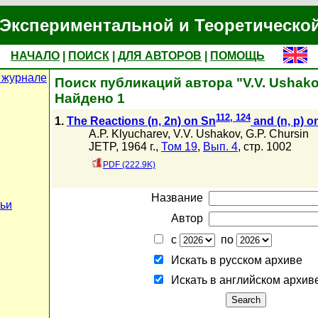
Экспериментальной и Теоретическо
НАЧАЛО
|
ПОИСК
|
ДЛЯ АВТОРОВ
|
ПОМОЩЬ
 журнале
Поиск публикаций автора "V.V. Ushak
Найдено 1
112, 124
1.
The Reactions (n, 2n) on Sn
and (n, p) o
A.P. Klyucharev
,
V.V. Ushakov
,
G.P. Chursin
JETP, 1964 г.,
Том 19
,
Вып. 4
, стр. 1002
PDF (222.9K)
Название
тьи
Автор
с
по
Искать в русском архиве
Искать в английском архив