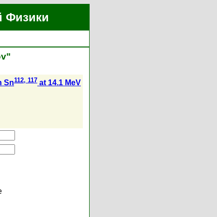
й Физики
ov"
112, 117
n Sn
at 14.1 MeV
е