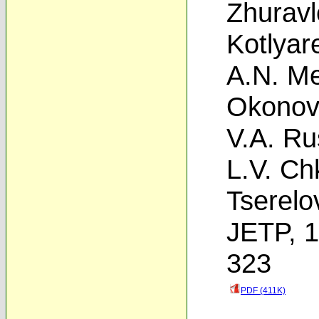
Zhurav
Kotlyar
A.N. Mes
Okonov
V.A. R
L.V. Ch
Tserelo
JETP, 1
323
PDF (411K)