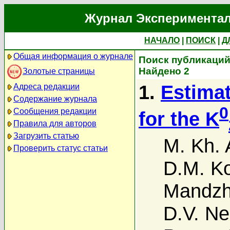
Журнал Экспериментал
НАЧАЛО
|
ПОИСК
|
Д
Общая информация о журнале
Поиск публикаций
Найдено 2
Золотые страницы
1.
Estimat
Адреса редакции
Содержание журнала
0
Сообщения редакции
for the K
Правила для авторов
Загрузить статью
M. Kh. 
Проверить статус статьи
D.M. Ko
Mandzh
D.V. N