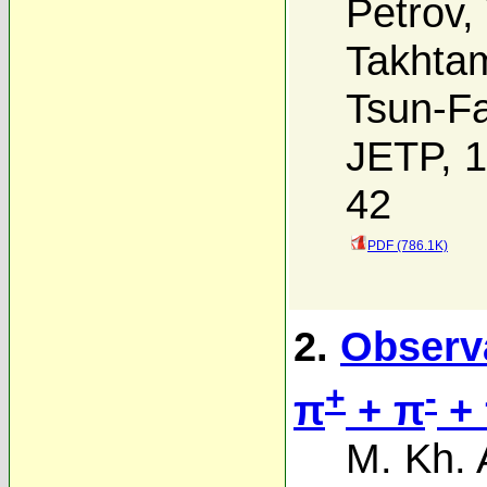
Petrov
,
Takhta
Tsun-F
JETP, 1
42
PDF (786.1K)
2.
Observa
+
-
π
+ π
+
M. Kh. 