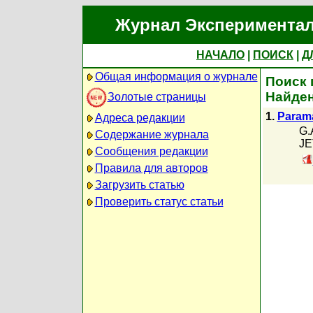
Журнал Экспериментал
НАЧАЛО
|
ПОИСК
|
Д
Общая информация о журнале
Поиск 
Найден
Золотые страницы
1.
Parama
Адреса редакции
G.
Содержание журнала
JE
Сообщения редакции
Правила для авторов
Загрузить статью
Проверить статус статьи