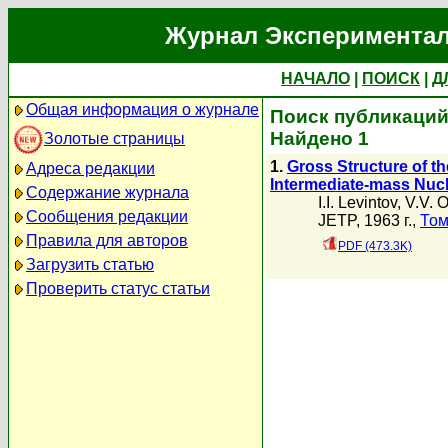
Журнал Экспериментал
НАЧАЛО
|
ПОИСК
|
Д
Общая информация о журнале
Поиск публикаций 
Найдено 1
Золотые страницы
1.
Gross Structure of t
Адреса редакции
Intermediate-mass Nucl
Содержание журнала
I.I. Levintov
,
V.V. 
Сообщения редакции
JETP, 1963 г.,
Том
Правила для авторов
PDF (473.3K)
Загрузить статью
Проверить статус статьи