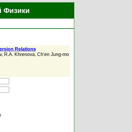
й Физики
ersion Relations
v
,
R.A. Khrenova
,
Ch'en Jung-mo
е