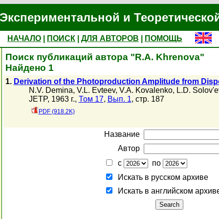
Экспериментальной и Теоретическо
НАЧАЛО
|
ПОИСК
|
ДЛЯ АВТОРОВ
|
ПОМОЩЬ
Поиск публикаций автора "R.A. Khrenova"
Найдено 1
1.
Derivation of the Photoproduction Amplitude from Disp
N.V. Demina
,
V.L. Evteev
,
V.A. Kovalenko
,
L.D. Solov'e
JETP, 1963 г.,
Том 17
,
Вып. 1
, стр. 187
PDF (918.2K)
Название
Автор
с
по
Искать в русском архиве
Искать в английском архив