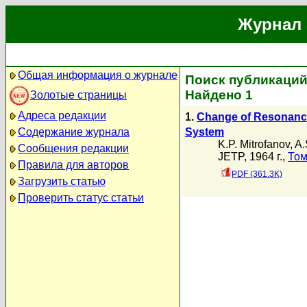
Журнал 
Общая информация о журнале
Поиск публикаций 
Найдено 1
Золотые страницы
Адреса редакции
1.
Change of Resonance
System
Содержание журнала
K.P. Mitrofanov
,
A.
Сообщения редакции
JETP, 1964 г.,
Том
Правила для авторов
PDF (361.3K)
Загрузить статью
Проверить статус статьи