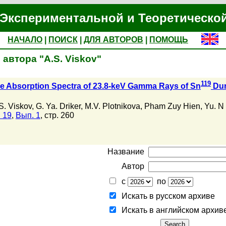
Экспериментальной и Теоретическо
НАЧАЛО
|
ПОИСК
|
ДЛЯ АВТОРОВ
|
ПОМОЩЬ
автора "A.S. Viskov"
119
 Absorption Spectra of 23.8-keV Gamma Rays of Sn
Dur
S. Viskov
,
G. Ya. Driker
,
M.V. Plotnikova
,
Pham Zuy Hien
,
Yu. N
 19
,
Вып. 1
, стр. 260
Название
Автор
с
по
Искать в русском архиве
Искать в английском архив