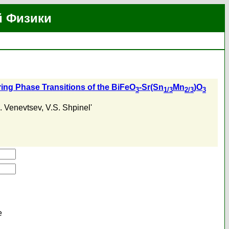
й Физики
ing Phase Transitions of the BiFeO
-Sr(Sn
Mn
)O
3
1/3
2/3
3
 . Venevtsev
,
V.S. Shpinel'
е