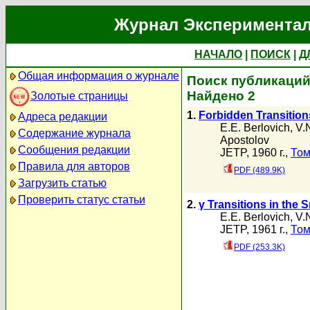
Журнал Экспериментал
НАЧАЛО
|
ПОИСК
|
Д
Общая информация о журнале
Поиск публикаций 
Найдено 2
Золотые страницы
1.
Forbidden Transitio
Адреса редакции
E.E. Berlovich
,
V.
Содержание журнала
Apostolov
Сообщения редакции
JETP, 1960 г.,
Том
Правила для авторов
PDF (489.9K)
Загрузить статью
Проверить статус статьи
2.
γ Transitions in the 
E.E. Berlovich
,
V.
JETP, 1961 г.,
Том
PDF (253.3K)