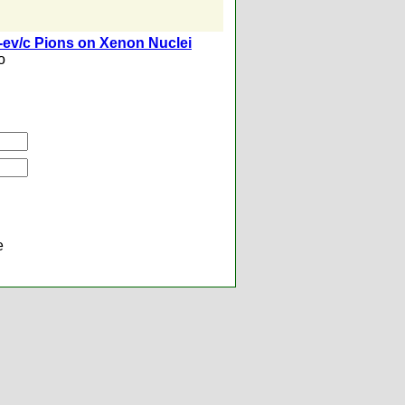
8-ev/c Pions on Xenon Nuclei
o
е