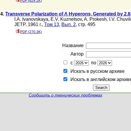
PDF (624.1K)
4.
Transverse Polarization of Λ Hyperons, Generated by 2.
I.A. Ivanovskaya
,
E.V. Kuznetsov
,
A. Prokesh
,
I.V. Chuvil
JETP, 1961 г.,
Том 13
,
Вып. 2
, стр. 495
PDF (270.3K)
Название
Автор
с
по
Искать в русском архиве
Искать в английском архив
Сообщить о технических проблемах