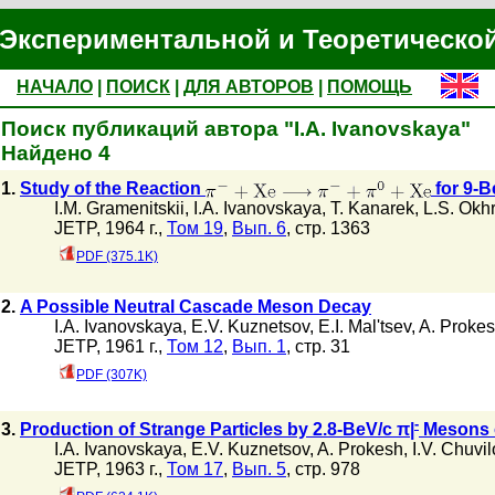
Экспериментальной и Теоретическо
НАЧАЛО
|
ПОИСК
|
ДЛЯ АВТОРОВ
|
ПОМОЩЬ
Поиск публикаций автора "I.A. Ivanovskaya"
Найдено 4
1.
Study of the Reaction
for 9-B
I.M. Gramenitskii
,
I.A. Ivanovskaya
,
T. Kanarek
,
L.S. Okh
JETP, 1964 г.,
Том 19
,
Вып. 6
, стр. 1363
PDF (375.1K)
2.
A Possible Neutral Cascade Meson Decay
I.A. Ivanovskaya
,
E.V. Kuznetsov
,
E.I. Mal'tsev
,
A. Proke
JETP, 1961 г.,
Том 12
,
Вып. 1
, стр. 31
PDF (307K)
-
3.
Production of Strange Particles by 2.8-BeV/c π|
Mesons 
I.A. Ivanovskaya
,
E.V. Kuznetsov
,
A. Prokesh
,
I.V. Chuvil
JETP, 1963 г.,
Том 17
,
Вып. 5
, стр. 978