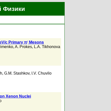
й Физики
-
eV/c Primary π
Mesons
rimenko
,
A. Prokes
,
L.A. Tikhonova
sh
,
G.M. Stashkov
,
I.V. Chuvilo
on Xenon Nuclei
o