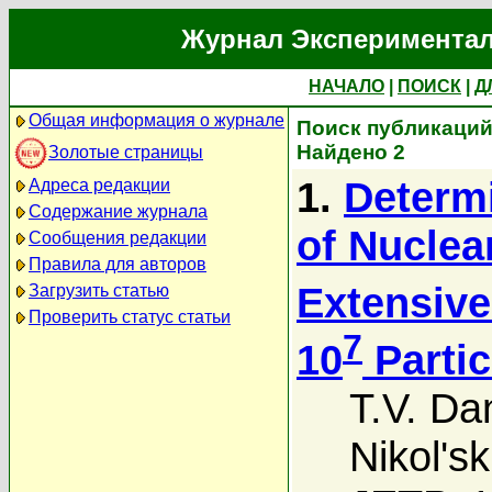
Журнал Экспериментал
НАЧАЛО
|
ПОИСК
|
Д
Общая информация о журнале
Поиск публикаций 
Найдено 2
Золотые страницы
1.
Determi
Адреса редакции
Содержание журнала
of Nuclear
Сообщения редакции
Правила для авторов
Extensive
Загрузить статью
Проверить статус статьи
7
10
Partic
T.V. Da
Nikol'ski