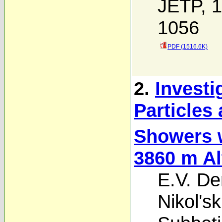
JETP, 1
1056
PDF (1516.6K)
2.
Investi
Particles
Showers w
3860 m Al
E.V. De
Nikol'ski