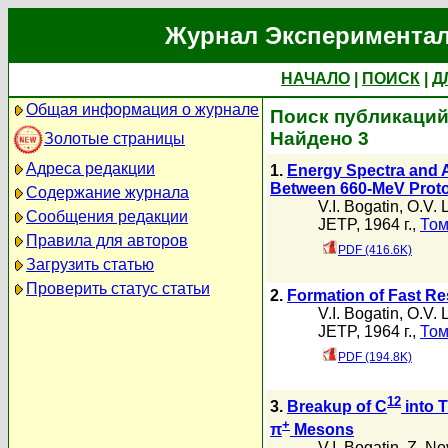
Журнал Экспериментал
НАЧАЛО
|
ПОИСК
|
Д
Общая информация о журнале
Поиск публикаций 
Найдено 3
Золотые страницы
Адреса редакции
1.
Energy Spectra and An
Between 660-MeV Prot
Содержание журнала
V.I. Bogatin
,
O.V. 
Сообщения редакции
JETP, 1964 г.,
Том
Правила для авторов
PDF (416.6K)
Загрузить статью
Проверить статус статьи
2.
Formation of Fast Re
V.I. Bogatin
,
O.V. 
JETP, 1964 г.,
Том
PDF (194.8K)
12
3.
Breakup of C
into T
+
π
Mesons
V.I. Bogatin
,
Z. No