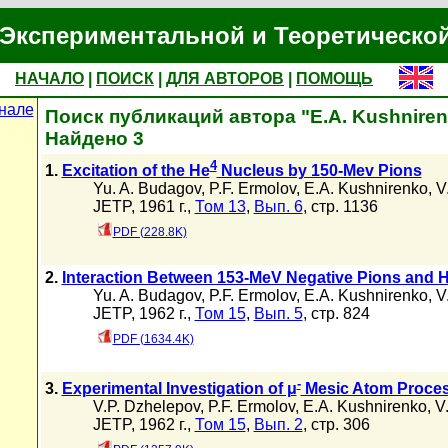
Экспериментальной и Теоретическо
НАЧАЛО
|
ПОИСК
|
ДЛЯ АВТОРОВ
|
ПОМОЩЬ
нале
Поиск публикаций автора "E.A. Kushnire
Найдено 3
4
1.
Excitation of the He
Nucleus by 150-Mev Pions
Yu. A. Budagov
,
P.F. Ermolov
,
E.A. Kushnirenko
,
V
JETP, 1961 г.,
Том 13
,
Вып. 6
, стр. 1136
PDF (228.8K)
2.
Interaction Between 153-MeV Negative Pions and 
Yu. A. Budagov
,
P.F. Ermolov
,
E.A. Kushnirenko
,
V
JETP, 1962 г.,
Том 15
,
Вып. 5
, стр. 824
PDF (1634.4K)
-
3.
Experimental Investigation of μ
Mesic Atom Proces
V.P. Dzhelepov
,
P.F. Ermolov
,
E.A. Kushnirenko
,
V
JETP, 1962 г.,
Том 15
,
Вып. 2
, стр. 306