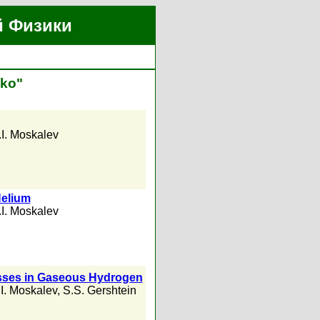
й Физики
nko"
.I. Moskalev
Helium
.I. Moskalev
ses in Gaseous Hydrogen
.I. Moskalev
,
S.S. Gershtein