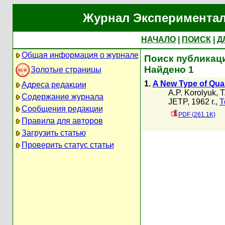
Журнал Экспериментал
НАЧАЛО
|
ПОИСК
|
Д
Общая информация о журнале
Поиск публикаци
Найдено 1
Золотые страницы
1.
A New Type of Quan
Адреса редакции
A.P. Korolyuk
,
T
Содержание журнала
JETP, 1962 г.,
Т
Сообщения редакции
PDF (261.1K)
Правила для авторов
Загрузить статью
Проверить статус статьи