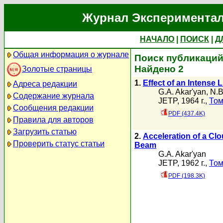
Журнал Экспериментал
НАЧАЛО
|
ПОИСК
|
Д
Общая информация о журнале
Поиск публикаций 
Найдено 2
Золотые страницы
1.
Effect of an Intense 
Адреса редакции
G.A. Akar'yan
,
N.B
Содержание журнала
JETP, 1964 г.,
Том
Сообщения редакции
PDF (437.4K)
Правила для авторов
Загрузить статью
2.
Acceleration of a Cl
Проверить статус статьи
Beam
G.A. Akar'yan
JETP, 1962 г.,
Том
PDF (198.3K)